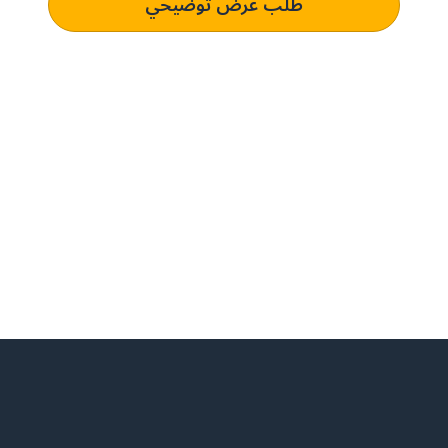
طلب عرض توضيحي