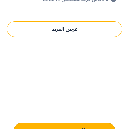
عرض المزيد
حدِّث عمليات التوريد مع بني.
الحل المُخصص لك.
تعرف على كيفية استخدام منصتنا للذكاء الاصطناعي لفهم وتلبية
متطلبات الشراء الخاصة بك الذي يؤدي إلى التميز التشغيلي.