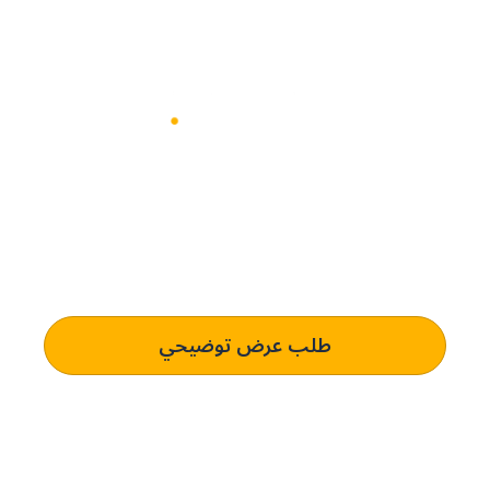
حدِّث عمليات التوريد مع بيني.
الحل المدعوم بالذكاء الاصطناعي و
المُخصص لك.
اكتشف كيف يمكن لـ بيني سوفتوير تعزيز كفاءة المشتريات وتوفير
رؤية فورية للميزانية لأعمالك
طلب عرض توضيحي