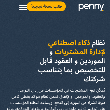
طلب نسخة تجريبية
نظام
ذكاء اصطناعي
لإدارة المشتريات
و
الموردين و العقود قابل
للتخصيص بما يتناسب
شركتك
يُمكّن فرق المشتريات في المؤسسات من إدارة التوريد،
والعقود، والموردين، والإنفاق ضمن نظام موحّد يغطي كامل
دورة الشراء من التوريد إلى الدفع. ويساعد النظام المؤسسات
على تحقيق توفير ملموس في التكاليف، وتعزيز الحوكمة، ورفع