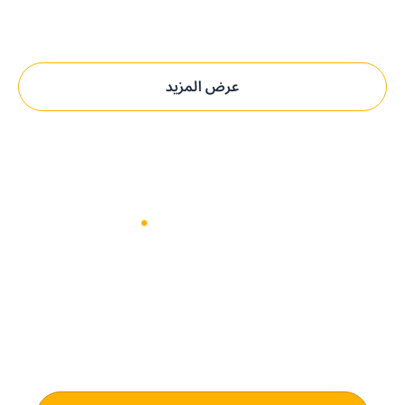
عرض المزيد
حدِّث عمليات التوريد مع بيني.
الحل المدعوم بالذكاء الاصطناعي و
المُخصص لك.
اكتشف كيف يمكن لـ بيني سوفتوير تعزيز كفاءة المشتريات وتوفير
رؤية فورية للميزانية لأعمالك