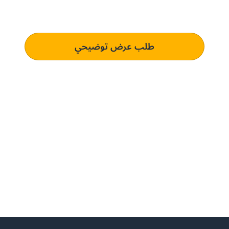
تعرف على كيفية استخدام منصتنا للذكاء الاصطناعي لفهم وتلبية
متطلبات الشراء الخاصة بك الذي يؤدي إلى التميز التشغيلي.
طلب عرض توضيحي