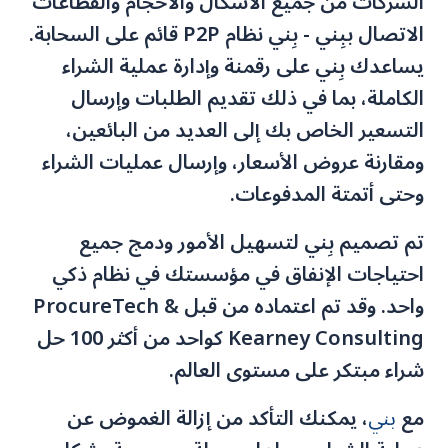
الشركات من جميع الأشكال والأحجام والقطاعات
الاتصال ببِني - بِني نظام P2P قائم على السحابة.
يساعدك بِني على رقمنة وإدارة عملية الشراء
الكاملة، بما في ذلك تقديم الطلبات وإرسال
التسعير الخاص بك إلى العديد من البائعين،
ومقارنة عروض الأسعار، وإرسال عمليات الشراء
وحتى أتمتة المدفوعات.
تم تصميم بِني لتسهيل الأمور ودمج جميع
احتياجات الإنفاق في مؤسستك في نظام ذكي
واحد. وقد تم اعتماده من قبل ProcureTech &
Kearney Consulting كواحد من أكثر 100 حل
شراء مبتكر على مستوى العالم.
مع
بني
، يمكنك التأكد من إزالة الغموض عن