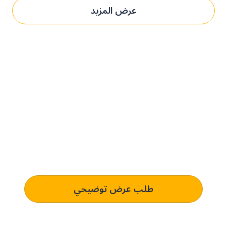
عرض المزيد
حدِّث عمليات التوريد مع بني.
الحل المُخصص لك.
تعرف على كيفية استخدام منصتنا للذكاء الاصطناعي لفهم وتلبية
متطلبات الشراء الخاصة بك الذي يؤدي إلى التميز التشغيلي.
طلب عرض توضيحي