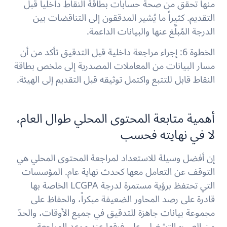
منها
تحقق من صحة حسابات بطاقة النقاط داخلياً قبل
التقديم. كثيراً ما يُشير المدققون إلى التناقضات بين
الدرجة المُبلَّغ عنها والبيانات الداعمة.
الخطوة 6: إجراء مراجعة داخلية قبل التدقيق
تأكد من أن
مسار البيانات من المعاملات المصدرية إلى ملخص بطاقة
النقاط قابل للتتبع واكتمل توثيقه قبل التقديم إلى الهيئة.
أهمية متابعة المحتوى المحلي طوال العام،
لا في نهايته فحسب
إن أفضل وسيلة للاستعداد لمراجعة المحتوى المحلي هي
التوقف عن التعامل معها كحدث نهاية عام. المؤسسات
التي تحتفظ برؤية مستمرة لدرجة LCGPA الخاصة بها
قادرة على رصد المحاور الضعيفة مبكراً، والحفاظ على
مجموعة بيانات جاهزة للتدقيق في جميع الأوقات، والحدّ
من العبء التشغيلي على فرقها عند موعد المراجعة.