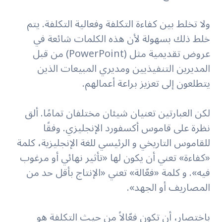
ولا تخلط بين كفاءة التكلفة وفعالية التكلفة. يتم
خلط ذلك بسهولة لأن هذه الكلمات شائعة في
عروض تقديمية مثل (PowerPoint) من قبل
المديرين التنفيذيين ومديري المبيعات الذين
يتطلعون إلى تعزيز براعة أعمالهم.
لكن العبارتين تعنيان شيئان مختلفان تمامًا. ألق
نظرة على قاموس أكسفورد الإنجليزي. وفقًا
للقاموس التاريخي و الرئيسي للغة الإنجليزية، كلمة
«كفاءة» تعني أن يكون لها «تأثير نهائي أو مرغوب
فيه». و كلمة «فعّالة» تعني «الإنتاج بأقل حد من
المصاريف أو الجهد».
باختصار، أن تكون فعّالاً من حيث التكلفة هو