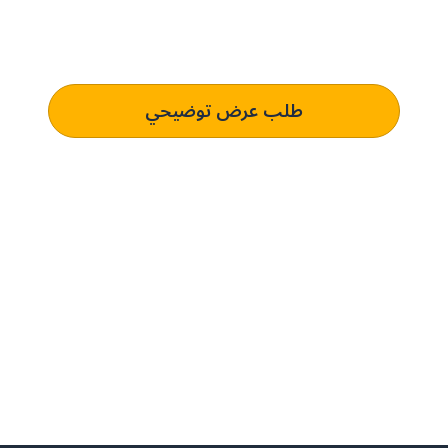
تعرف على كيفية استخدام منصتنا للذكاء الاصطناعي لفهم وتلبية
متطلبات الشراء الخاصة بك الذي يؤدي إلى التميز التشغيلي.
طلب عرض توضيحي