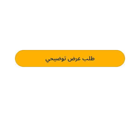
حدِّث عمليات التوريد مع بني.
الحل المُخصص لك.
تعرف على كيفية استخدام منصتنا للذكاء الاصطناعي لفهم وتلبية
متطلبات الشراء الخاصة بك الذي يؤدي إلى التميز التشغيلي.
طلب عرض توضيحي