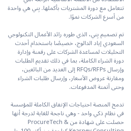
تتعامل مع دورة المشتريات بأكملها. بِني هي واحدة
من أسرع الشركات نموًا.
تم تصميم بِني، الذي طوره رائد الأعمال التكنولوجي
السعودي إياد الدالوج، خصيصًا باستخدام أحدث
التحليلات لمساعدة الشركات على رقمنة وإدارة
دورة الشراء الكاملة، بما في ذلك تقديم الطلبات
وإرسال RFQs/RFPs إلى العديد من البائعين،
ومقارنة عروض الأسعار، وإرسال طلبات الشراء
وحتى أتمتة المدفوعات.
تدمج المنصة احتياجات الإنفاق الكاملة للمؤسسة
في نظام ذكي واحد - وهي ناجحة للغاية لدرجة أنها
حصلت على شهادة من ProcureTech &
Kearney Consulting كواحدة من أكثر 100 حل