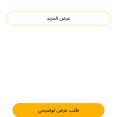
عرض المزيد
حدِّث عمليات التوريد مع بني.
الحل المُخصص لك.
تعرف على كيفية استخدام منصتنا للذكاء الاصطناعي لفهم وتلبية
متطلبات الشراء الخاصة بك الذي يؤدي إلى التميز التشغيلي.
طلب عرض توضيحي