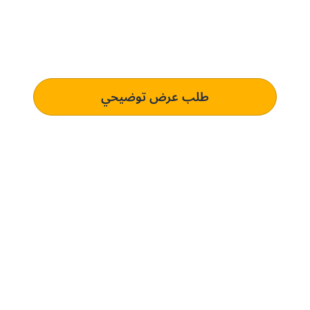
الحل المُخصص لك.
تعرف على كيفية استخدام منصتنا للذكاء الاصطناعي لفهم وتلبية
متطلبات الشراء الخاصة بك الذي يؤدي إلى التميز التشغيلي.
طلب عرض توضيحي