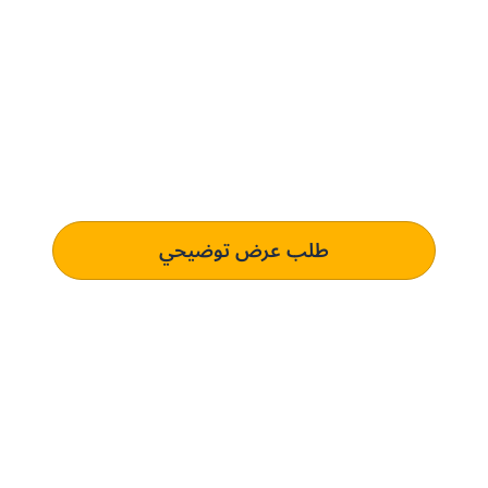
حدِّث عمليات التوريد مع بني.
الحل المُخصص لك.
تعرف على كيفية استخدام منصتنا للذكاء الاصطناعي لفهم وتلبية
متطلبات الشراء الخاصة بك الذي يؤدي إلى التميز التشغيلي.
طلب عرض توضيحي