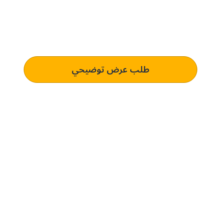
الحل المُخصص لك.
تعرف على كيفية استخدام منصتنا للذكاء الاصطناعي لفهم وتلبية
متطلبات الشراء الخاصة بك الذي يؤدي إلى التميز التشغيلي.
طلب عرض توضيحي