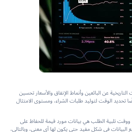
التاريخية عن البائعين وأنماط الإنفاق والأسعار تحسين
ًا تحديد الوقت لتوليد طلبات الشراء، ومستوى الامتثال
 ووقت تلبية الطلب هي بيانات مورد قيمة للحفاظ على
لبيانات في شكل مفيد حتى يكون لها أي معنى، وبالتالي،