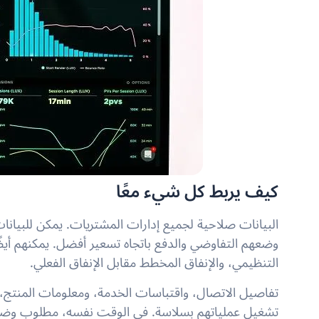
كيف يربط كل شيء معًا
البيانات صلاحية لجميع إدارات المشتريات. يمكن للبيانات 
وضعهم التفاوضي والدفع باتجاه تسعير أفضل. يمكنهم أيض
التنظيمي، والإنفاق المخطط مقابل الإنفاق الفعلي.
تفاصيل الاتصال، واقتباسات الخدمة، ومعلومات المنتج،
تشغيل عملياتهم بسلاسة. في الوقت نفسه، مطلوب وضع ا