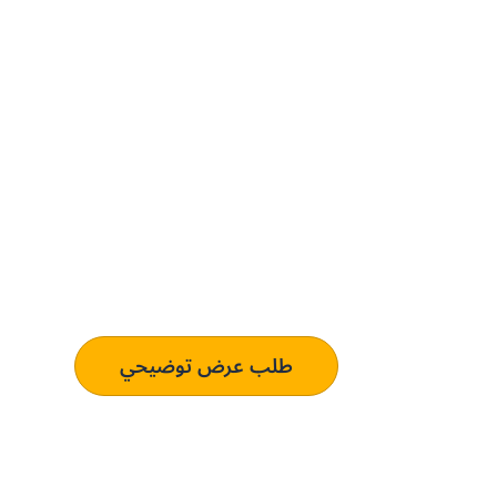
حدِّث عمليات التوريد 
الحل المُخصص لك.
تعرف على كيفية استخدام منصتنا للذكاء الاصطناعي
طلب عرض توضيحي