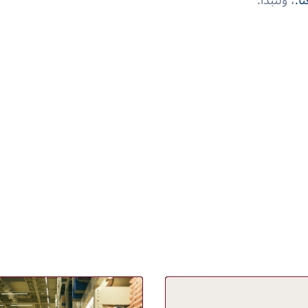
ا.
، ولنبدأ.