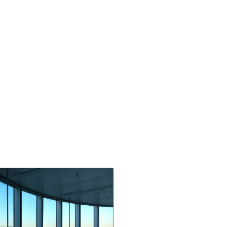
glish
الشركة
الأسعار
تواصل معنا
ت
النمو |