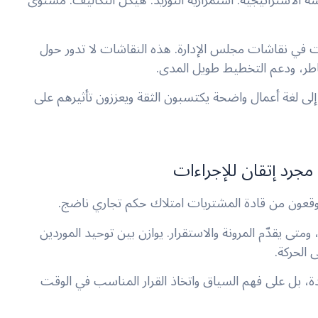
 الاستراتيجية. استمرارية التوريد. هيكل التكاليف. مستوى
ت في نقاشات مجلس الإدارة. هذه النقاشات لا تدور حول
خاطر، ودعم التخطيط طويل المدى.
إلى لغة أعمال واضحة يكتسبون الثقة ويعززون تأثيرهم على
 مجرد إتقان للإجراءات
 يتوقعون من قادة المشتريات امتلاك حكم تجاري ناضج.
تى يقدّم المرونة والاستقرار. يوازن بين توحيد الموردين
 الحركة.
مدة، بل على فهم السياق واتخاذ القرار المناسب في الوقت