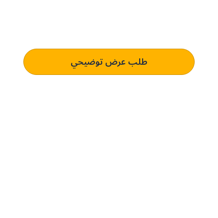
الحل المُخصص لك.
تعرف على كيفية استخدام منصتنا للذكاء الاصطناعي لفهم وتلبية
متطلبات الشراء الخاصة بك الذي يؤدي إلى التميز التشغيلي.
طلب عرض توضيحي