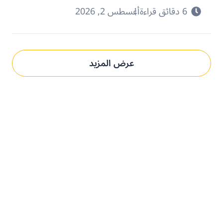
6 دقائق قراءة
أغسطس 2, 2026
عرض المزيد
حدِّث عمليات التوريد مع بني.
الحل المُخصص لك.
تعرف على كيفية استخدام منصتنا للذكاء الاصطناعي لفهم وتلبية
متطلبات الشراء الخاصة بك الذي يؤدي إلى التميز التشغيلي.