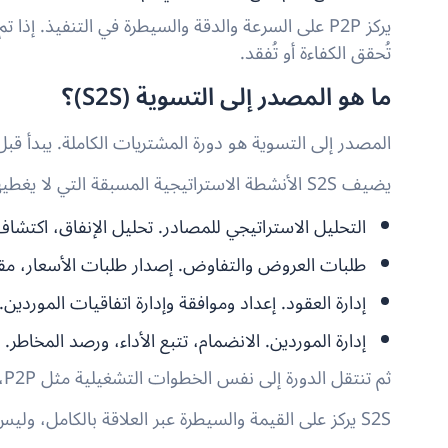
يركز P2P على السرعة والدقة والسيطرة في التنفيذ. 
تُحقق الكفاءة أو تُفقد.
ما هو المصدر إلى التسوية (S2S)؟
المصدر إلى التسوية هو دورة المشتريات الكاملة. يبدأ قبل
يضيف S2S الأنشطة الاستراتيجية المسبقة التي لا يغطيها P2P:
التحليل الاستراتيجي للمصادر. تحليل الإنفاق، اكتشاف
طلبات العروض والتفاوض. إصدار طلبات الأسعار، مقا
إدارة العقود. إعداد وموافقة وإدارة اتفاقيات الموردين.
إدارة الموردين. الانضمام، تتبع الأداء، ورصد المخاطر.
ثم تنتقل الدورة إلى نفس الخطوات التشغيلية مثل P2P، حتى الفوترة والتسوية النهائية.
S2S يركز على القيمة والسيطرة عبر العلاقة بالكامل، وليس فقط على المعاملة.