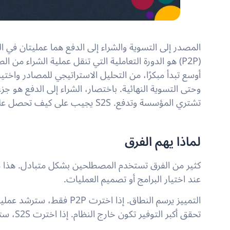
المصدر إلى التسوية والشراء إلى الدفع هما عمليتان في ال
أوسع تبدأ مبكرًا، من التحليل الاستراتيجي للمصادر واختيار
تشتري المؤسسة وتدفع. S2S يجيب على كيف تحصل على المورد، تشتري، تدفع، وتدير العلاقة من البداية إلى النهاية.
لماذا يهم الفرق
كثير من الفرق تستخدم المصطلحين بشكل متبادل. هذا م
عند اختيار البرامج أو تصميم العمليات.
التمييز يرسم النطاق. إذا اخ
تحقق أكبر التوفير تكون خارج النظام. إذا اخترت S2S، ستربط تلك القرارات المسبقة بالتنفيذ الفعلي لاحقًا.