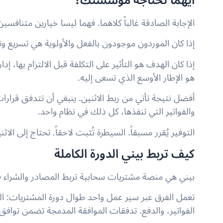
أيّهما تحتاجه مؤسستك؟
الإجابة الصادقة غالباً كلاهما. فهما ليسا خيارين متنافسي
إذا كان الموردون موجودون بالفعل والأولوية هي تسريع وتحسين المعاملات، فإن
هو الإطار الأوسع الذي تسعى إليه.
أفضل نتيجة تأتي من ربط الاثنين. ينبغي أن تتدفق قرارات 
والفواتير التي تنفذها، كل ذلك في نظام واحد.
التوفير يُقرر مسبقاً. السيطرة تُثبت لاحقاً. تحتاج إلى الاثني
كيف تربط بيني الدورة الكاملة
بيني هي منصة مشتريات سحابية تربط المصادر والشراء في ن
تعمل الفرق عبر سير عمل واحد طوال دورة المشتريات: الطل
الفواتير، والدفع. تدفقات الموافقة المدمجة تضمن توافق