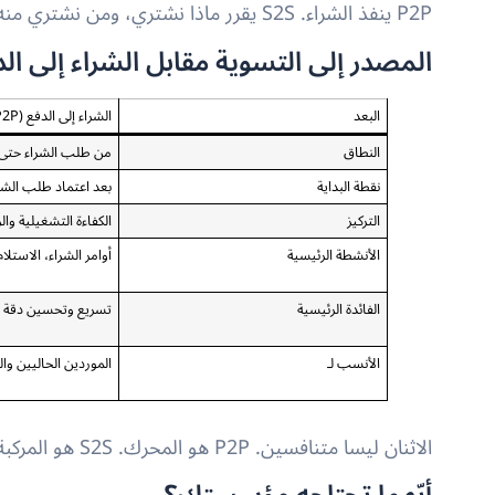
P2P ينفذ الشراء. S2S يقرر ماذا نشتري، ومن نشتري منه، وبأي شروط.
المصدر إلى التسوية مقابل الشراء إلى الد
البعد
الشراء إلى الدفع (P2P)
النطاق
من طلب الشراء حتى 
نقطة البداية
بعد اعتماد طلب الشر
التركيز
الكفاءة التشغيلية والر
الأنشطة الرئيسية
أوامر الشراء، الاستلام
الفائدة الرئيسية
تسريع وتحسين دقة ع
الأنسب لـ
الموردين الحاليين وا
الاثنان ليسا متنافسين. P2P هو المحرك. S2S هو المركبة الكاملة.