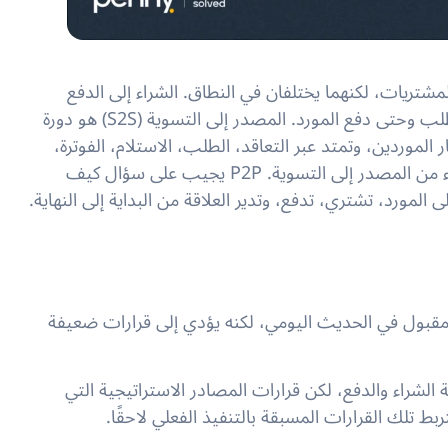
مشتريات، لكنهما يختلفان في النطاق. الشراء إلى الدفع
(P2P) هو الدورة التعاملية التي تنقل عملية الشراء من الطلب وحتى دفع المورد. المصدر إلى التسوية (S2S) هو دورة
 الموردين، وتمتد عبر التعاقد، الطلب، الاستلام، الفوترة،
وحتى التسوية النهائية. باختصار، الشراء إلى الدفع هو جزء من المصدر إلى التسوية. P2P يجيب على سؤال كيف
قبول في الحديث اليومي، لكنه يؤدي إلى قرارات ضعيفة
ترت P2P فقط، سترشد عملية الشراء والدفع، لكن قرارات المصادر الاستراتيجية التي