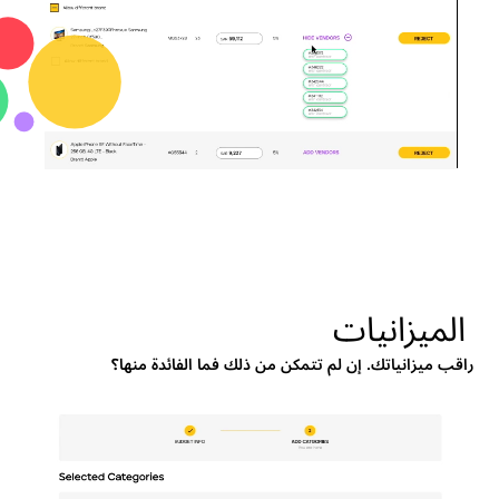
الميزانيات
راقب ميزانياتك. إن لم تتمكن من ذلك فما الفائدة منها؟