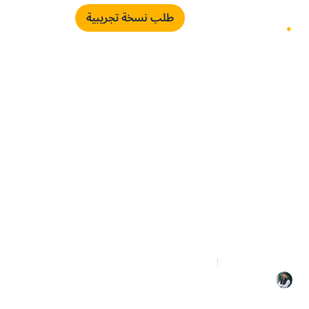
طلب نسخة تجريبية
كيف تُسهِم منصّات
المشتريات الذكية في تعزيز نمو
المحتوى المحلي في المملكة
العربية السعودية
6 دقائق قراءة
نوفمبر 9, 2025
محمد بحرة