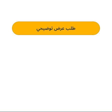
تعرف على كيفية استخدام منصتنا للذكاء الاصطناعي لفهم وتلبية
متطلبات الشراء الخاصة بك الذي يؤدي إلى التميز التشغيلي.
طلب عرض توضيحي