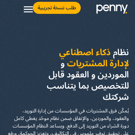
طلب نسخة تجريبية
نظام
ذكاء اصطناعي
لإدارة المشتريات
و
الموردين و العقود قابل
للتخصيص بما يتناسب
شركتك
يُمكّن فرق المشتريات في المؤسسات من إدارة التوريد،
والعقود، والموردين، والإنفاق ضمن نظام موحّد يغطي كامل
دورة الشراء من التوريد إلى الدفع. ويساعد النظام المؤسسات
على تحقيق توفير ملموس في التكاليف، وتعزيز الحوكمة، ورفع