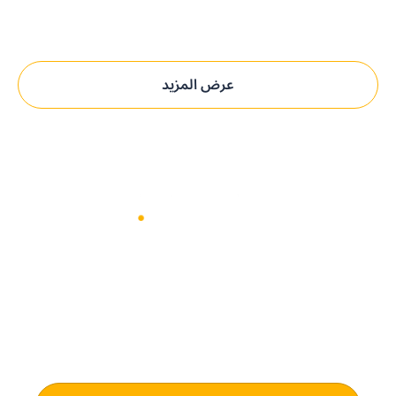
عرض المزيد
حدِّث عمليات التوريد مع بيني.
الحل المدعوم بالذكاء الاصطناعي و
المُخصص لك.
اكتشف كيف يمكن لـ بيني سوفتوير تعزيز كفاءة المشتريات وتوفير
رؤية فورية للميزانية لأعمالك