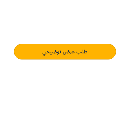
حدِّث عمليات التوريد مع بني.
الحل المُخصص لك.
تعرف على كيفية استخدام منصتنا للذكاء الاصطناعي لفهم وتلبية
متطلبات الشراء الخاصة بك الذي يؤدي إلى التميز التشغيلي.
طلب عرض توضيحي