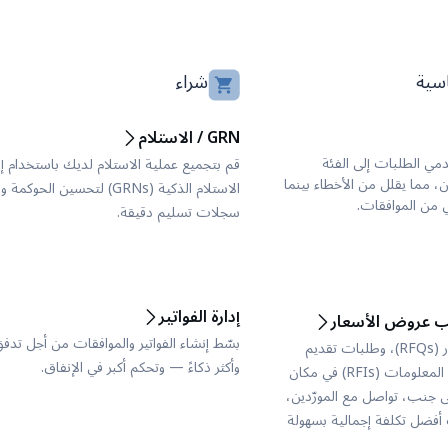
سية
شراء
GRN / الاستلام
مي الطلبات إلى الفئة
قم بتجميع عملية الاستلام لديك باستخدام 
ين، مما يقلل من الأخطاء بينما
الاستلام الذكية (GRNs) لتحسين الحو
ي من الموافقات.
سجلات تسليم دقيقة.
إدارة الفواتير
لب عروض الأسعار
بسّط إنشاء الفواتير والموافقات من أجل تدف
شغّل طلبات عرض الأسعار (RFQs)، وطلبات تقديم
وأكثر ذكاءً — وتحكم أكبر في الإنفاق.
العروض (RFPs)، وطلبات المعلومات (RFIs) في مكان
لى جنب، تواصل مع المورّدين،
 أفضل تكلفة إجمالية بسهولة