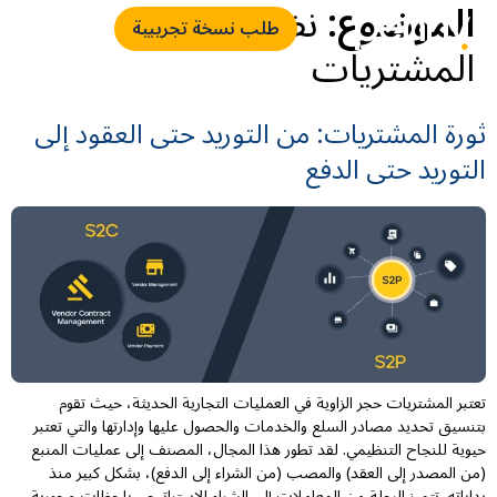
الموضوع:
نظام إدارة
طلب نسخة تجريبية
المشتريات
ثورة المشتريات: من التوريد حتى العقود إلى
التوريد حتى الدفع
تعتبر المشتريات حجر الزاوية في العمليات التجارية الحديثة، حيث تقوم
بتنسيق تحديد مصادر السلع والخدمات والحصول عليها وإدارتها والتي تعتبر
حيوية للنجاح التنظيمي. لقد تطور هذا المجال، المصنف إلى عمليات المنبع
(من المصدر إلى العقد) والمصب (من الشراء إلى الدفع)، بشكل كبير منذ
بداياته. تتميز الرحلة من المعاملات إلى الشراء الاستراتيجي بلحظات محورية